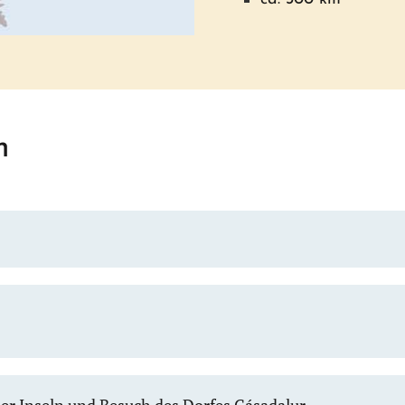
m
er Inseln und Besuch des Dorfes Gásadalur