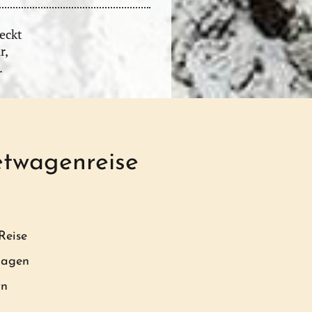
deckt
r,
.
etwagenreise
Reise
hagen
vn