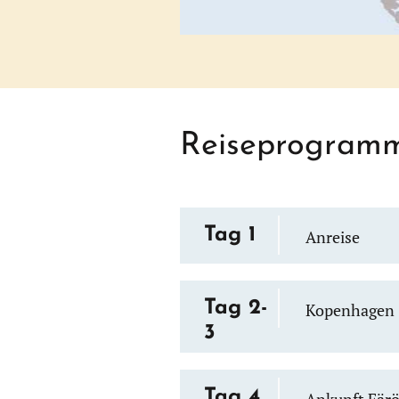
Reiseprogram
Tag 1
Anreise
Tag 2-
Kopenhagen
3
Tag 4
Ankunft Färö