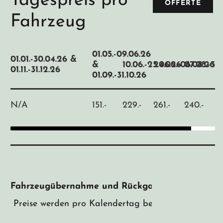
Tagespreis pro
OFFERTE
Fahrzeug
01.05.-09.06.26
01.01.-30.04.26 &
&
10.06.-23.06.26
24.06.-06.08.26
07.08.-31.
01.11.-31.12.26
01.09.-31.10.26
N/A
151.-
229.-
261.-
240.-
Fahrzeugübernahme und Rückgabe:
Rovaniemi
Preise werden pro Kalendertag berechnet, jeder Ta