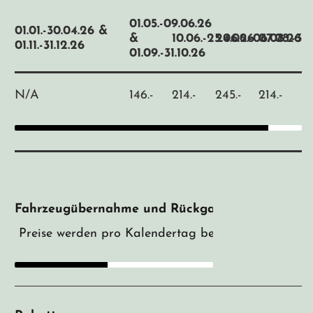
01.05.-09.06.26
01.01.-30.04.26 &
&
10.06.-23.06.26
24.06.-06.08.26
07.08.-31.
01.11.-31.12.26
01.09.-31.10.26
N/A
146.-
214.-
245.-
214.-
Fahrzeugübernahme und Rückgabe:
Rovaniemi
Preise werden pro Kalendertag berechnet, jeder Ta