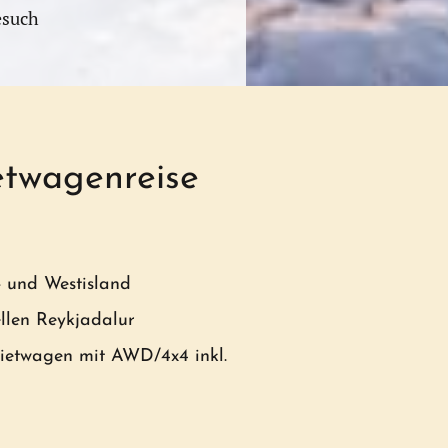
esuch
etwagenreise
 und Westisland
llen Reykjadalur
ietwagen mit AWD/4x4 inkl.