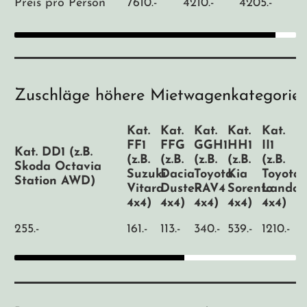
Preis pro Person
7610.-
4210.-
4205.-
Zuschläge höhere Mietwagenkategorie*
Kat.
Kat.
Kat.
Kat.
Kat.
FF1
FFG
GGH1
HH1
II1
Kat. DD1 (z.B.
(z.B.
(z.B.
(z.B.
(z.B.
(z.B.
Skoda Octavia
Suzuki
Dacia
Toyota
Kia
Toyota
Station AWD)
Vitara
Duster
RAV4
Sorento
Landcru
4x4)
4x4)
4x4)
4x4)
4x4)
255.-
161.-
113.-
340.-
539.-
1210.-