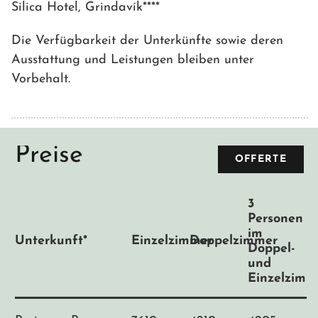
Silica Hotel, Grindavík****
Die Verfügbarkeit der Unterkünfte sowie deren
Ausstattung und Leistungen bleiben unter
Vorbehalt.
Preise
OFFERTE
3
Personen
im
Unterkunft*
Einzelzimmer
Doppelzimmer
Doppel-
und
Einzelzimm