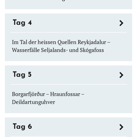
Tag 4
Im Tal der heissen Quellen Reykjadalur –
Wasserfälle Seljalands- und Skógafoss
Tag 5
Borgarfjörður – Hraunfossar –
Deildartunguhver
Tag 6