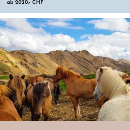
ab
2020.-
CHF