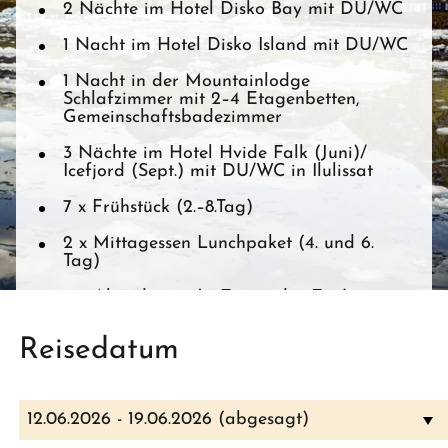
2 Nächte im Hotel Disko Bay mit DU/WC
1 Nacht im Hotel Disko Island mit DU/WC
1 Nacht in der Mountainlodge
Schlafzimmer mit 2–4 Etagenbetten,
Gemeinschaftsbadezimmer
3 Nächte im Hotel Hvide Falk (Juni)/
Icefjord (Sept.) mit DU/WC in Ilulissat
7 x Frühstück (2.–8.Tag)
2 x Mittagessen Lunchpaket (4. und 6.
Tag)
2 x Abendessen (4. Tag und 7. Tag),
(Getränke selbstzahlend)
Reisedatum
Transfer Flughafen Ilulissat-Hafen und
Hotel-Flughafen Ilulissat
Bootstransfers: Ilulissat–Qasigiannguit–
12.06.2026 - 19.06.2026 (abgesagt)
Kuannit–Ilulissat