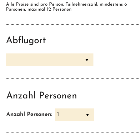
Besichtigungen und Ausflüge laut
Alle Preise sind pro Person. Teilnehmerzahl: mindestens 6
Programm
Personen, maximal 12 Personen
Bootsausflug Eqi Gletscher
Bootausflug Diskobucht
Abflugort
Englischsprechende Reiseleitung auf
Wanderungen und Ausflügen
1 Reiseführer pro Zimmer
Anzahl Personen
Anzahl Personen:
1