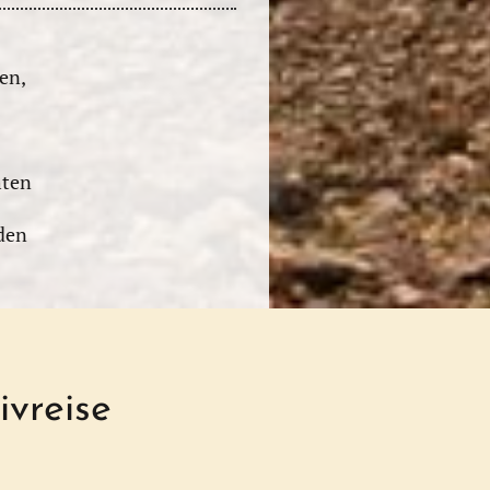
en,
hten
den
ivreise